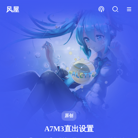
风屋
原创
A7M3直出设置