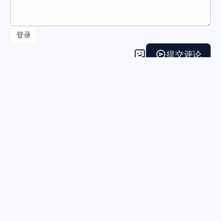
本站居然运行了 4328 天
14 小时 09 分 16 秒
旅行者 1 号当前距离地球 29757832656 千米，约为 198.915994 个天文单位 🚀
©2014 - 2026 By
风屋
订阅
主题
关于
京ICP备2024063285号