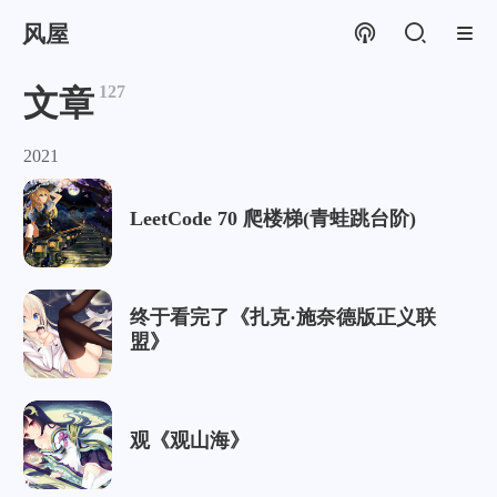
风屋
127
文章
2021
LeetCode 70 爬楼梯(青蛙跳台阶)
终于看完了《扎克·施奈德版正义联
盟》
观《观山海》