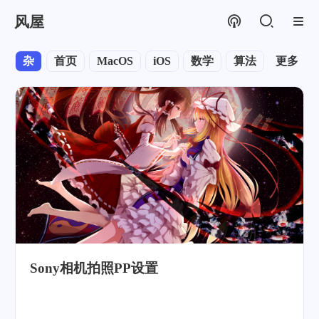
风屋
杂
首页
MacOS
iOS
数学
算法
更多
默认分
Sony相机拍照PP设置